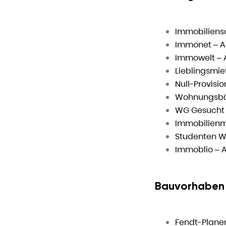
Immobiliens
Immonet – A
Immowelt – 
Lieblingsmie
Null-Provisi
Wohnungsbörs
WG Gesucht
Immobilienm
Studenten W
Immoblio – 
Bauvorhaben
Fendt-Plan