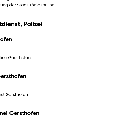
tung der Stadt Königsbrunn
dienst, Polizei
hofen
ktion Gersthofen
Gersthofen
st Gersthofen
znei Gersthofen