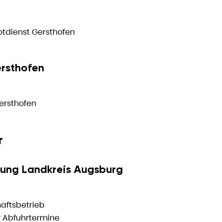
tdienst Gersthofen
rsthofen
ersthofen
r
gung Landkreis Augsburg
haftsbetrieb
r Abfuhrtermine