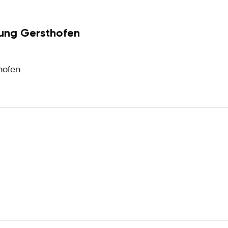
ung Gersthofen
hofen