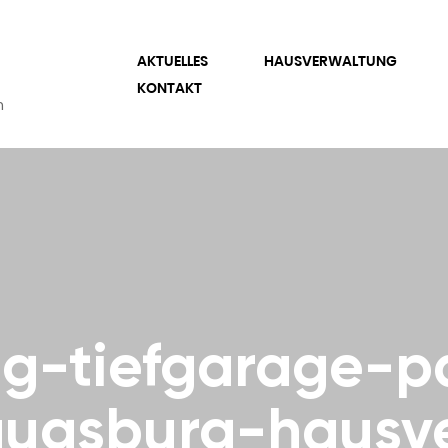
AKTUELLES
HAUSVERWALTUNG
KONTAKT
n
ng-tiefgarage-p
augsburg-hausv