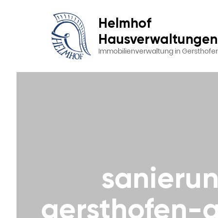
Helmhof
Hausverwaltungen
Immobilienverwaltung in Gersthofe
sanieru
gersthofen-