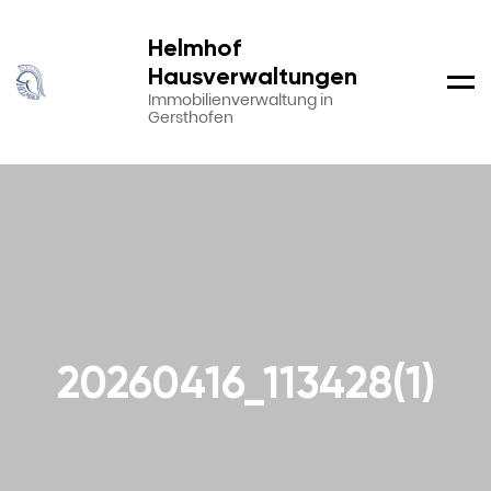
Helmhof
Hausverwaltungen
Men
Immobilienverwaltung in
Gersthofen
20260416_113428(1)